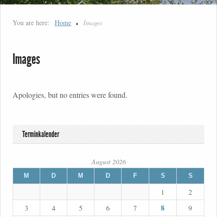
You are here:
Home
Images
Images
Apologies, but no entries were found.
Terminkalender
August 2026
M
D
M
D
F
S
S
1
2
8
3
4
5
6
7
9