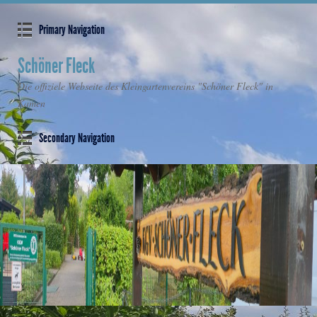
Primary Navigation
Schöner Fleck
Die offiziele Webseite des Kleingartenvereins "Schöner Fleck" in
Kamen
Secondary Navigation