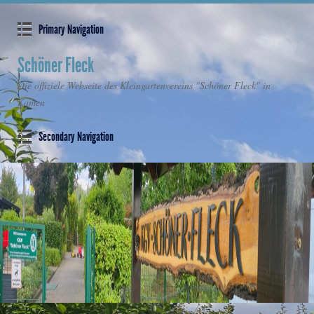
Primary Navigation
Schöner Fleck
Die offiziele Webseite des Kleingartenvereins "Schöner Fleck" in
Kamen
Secondary Navigation