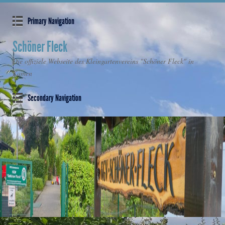
Primary Navigation
Schöner Fleck
Die offiziele Webseite des Kleingartenvereins "Schöner Fleck" in
Kamen
Secondary Navigation