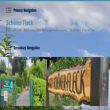
Primary Navigation
Schöner Fleck
Die offiziele Webseite des Kleingartenvereins "Schöner Fleck" in
Kamen
Secondary Navigation