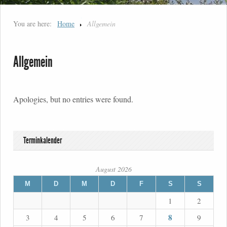
You are here:
Home
Allgemein
Allgemein
Apologies, but no entries were found.
Terminkalender
August 2026
M
D
M
D
F
S
S
1
2
8
3
4
5
6
7
9