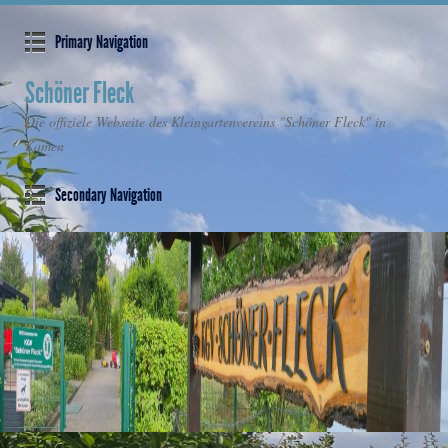
Primary Navigation
Schöner Fleck
Die offiziele Webseite des Kleingartenvereins "Schöner Fleck" in
Kamen
Secondary Navigation